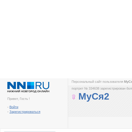
Персональный сайт пользователя
МуС
портрет № 334638 зарегистрирован боле
МуСя2
Привет, Гость !
-
Войти
-
Зарегистрироваться