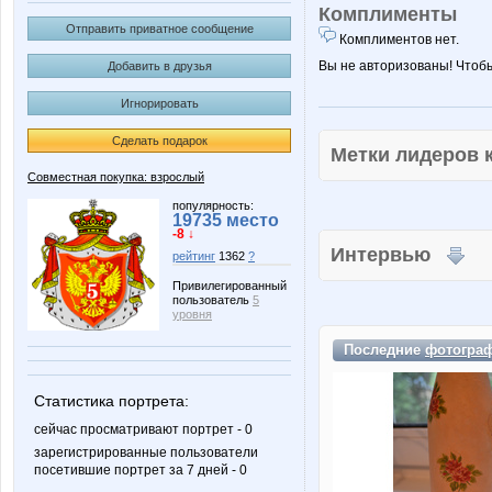
Комплименты
Отправить приватное сообщение
Комплиментов нет.
Вы не авторизованы! Чтоб
Добавить в друзья
Игнорировать
Сделать подарок
Метки лидеров
Совместная покупка: взрослый
популярность:
19735 место
-8 ↓
Интервью
рейтинг
1362
?
Привилегированный
пользователь
5
уровня
Последние
фотогра
Статистика портрета:
сейчас просматривают портрет - 0
зарегистрированные пользователи
посетившие портрет за 7 дней - 0